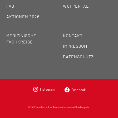
FAQ
WUPPERTAL
AKTIONEN 2026
MEDIZINISCHE
KONTAKT
FACHKREISE
IMPRESSUM
DATENSCHUTZ
Instagram
Facebook
© BZD Gesellschaft für Transfusionsmedizin Duisburg mbH