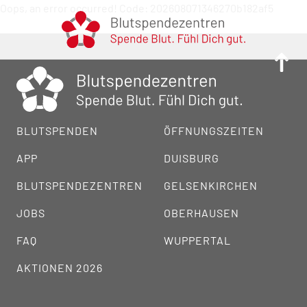
Oops, an error occurred! Code: 202608071346270b182af5
BLUTSPENDEN
ÖFFNUNGSZEITEN
APP
DUISBURG
BLUTSPENDEZENTREN
GELSENKIRCHEN
JOBS
OBERHAUSEN
FAQ
WUPPERTAL
AKTIONEN 2026